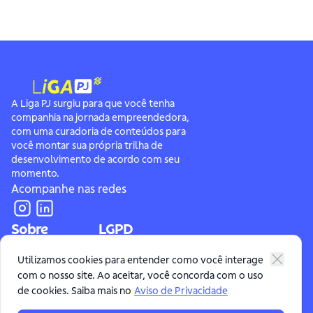
A Liga PJ surgiu para que você tenha
companhia na jornada empreendedora,
com uma curadoria de conteúdos para
você montar sua própria trilha de
desenvolvimento de acordo com seu
momento.
Acompanhe nas redes
Sobre
LGPD
Conheça a Liga PJ
Aviso de Privacidade
Utilizamos cookies para entender como você interage
com o nosso site. Ao aceitar, você concorda com o uso
Fale Conosco
Portal de Requisição do Titular de Dados
de cookies. Saiba mais no
Aviso de Privacidade