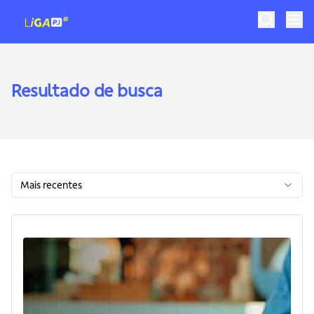
R
e
s
u
l
t
a
d
o
d
e
b
u
s
c
a
Mais recentes