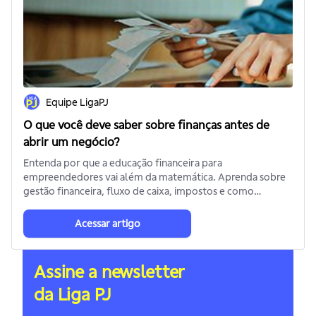
Equipe LigaPJ
O que você deve saber sobre finanças antes de
abrir um negócio?
Entenda por que a educação financeira para
empreendedores vai além da matemática. Aprenda sobre
gestão financeira, fluxo de caixa, impostos e como
controlar as finanças da sua empresa.
Acessar artigo
A
s
s
i
n
e
a
n
e
w
s
l
e
t
t
e
r
d
a
L
i
g
a
P
J