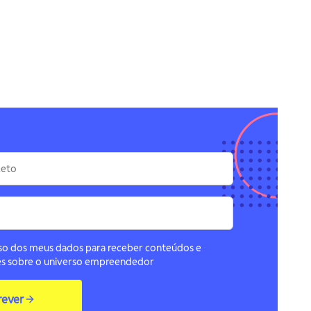
arceiros
so dos meus dados para receber conteúdos e
s sobre o universo empreendedor
rever