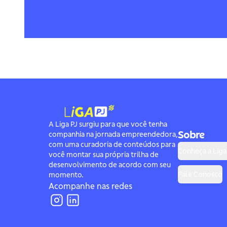
A Liga PJ surgiu para que você tenha
Sobre
companhia na jornada empreendedora,
com uma curadoria de conteúdos para
Conheça a Liga
você montar sua própria trilha de
desenvolvimento de acordo com seu
Fale Conosco
momento.
Acompanhe nas redes