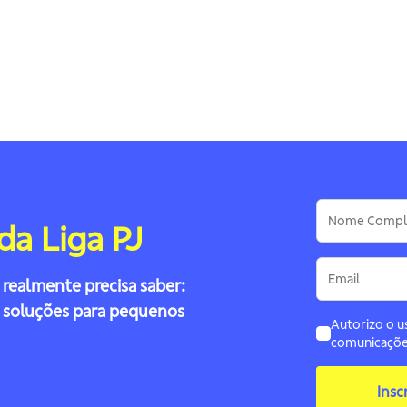
imentos.
solvência e a solidez de seus p
comerciais e fornecedores e
desenvolver sua empresa com
tranquilidade.
d
a
L
i
g
a
P
J
realmente precisa saber:
e soluções para pequenos
Autorizo o u
comunicaçõe
Insc