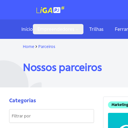
Início
Empreendedores
Trilhas
Ferra
Home
Parceiros
N
o
s
s
o
s
p
a
r
c
e
i
r
o
s
Categorias
Marketing