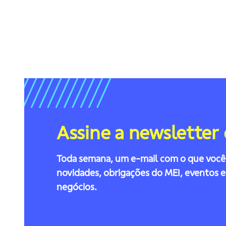
estabelec
A
s
s
i
n
e
a
n
e
w
s
l
e
t
t
e
r
Toda semana, um e-mail com o que você 
novidades, obrigações do MEI, eventos 
negócios.