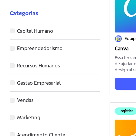
Categorias
Capital Humano
Equip
Empreendedorismo
Canva
Essa ferra
de ajudar 
Recursos Humanos
design atr
um artista 
imagem da
Gestão Empresarial
melhor. O
alcance gl
Vendas
funcionári
bilhões de
Logística
Experimen
Marketing
para criar 
impressiona
modelos de
Atendimento Cliente