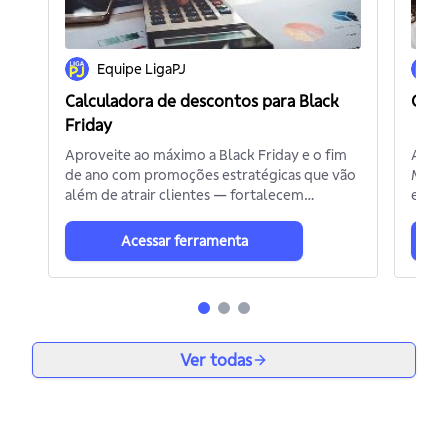
Equipe LigaPJ
Calculadora de descontos para Black
Calc
Friday
Aproveite ao máximo a Black Friday e o fim
A Cal
de ano com promoções estratégicas que vão
Micr
além de atrair clientes — fortalecem
empre
relacionamentos e geram indicações.
de co
todos
Acessar ferramenta
Ver todas