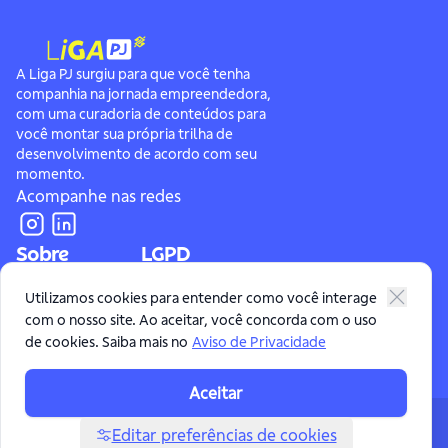
A Liga PJ surgiu para que você tenha
companhia na jornada empreendedora,
com uma curadoria de conteúdos para
você montar sua própria trilha de
desenvolvimento de acordo com seu
momento.
Acompanhe nas redes
Sobre
LGPD
Conheça a Liga PJ
Aviso de Privacidade
Utilizamos cookies para entender como você interage
com o nosso site. Ao aceitar, você concorda com o uso
Fale Conosco
Portal de Requisição do Titular de Dados
de cookies. Saiba mais no
Aviso de Privacidade
Aceitar
® 2024 • Todos os direitos reservados
Editar preferências de cookies