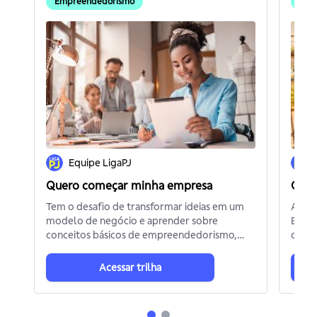
Empreendedorismo
Ven
Equipe LigaPJ
Quero começar minha empresa
Quer
Tem o desafio de transformar ideias em um
A MP
modelo de negócio e aprender sobre
Brasi
conceitos básicos de empreendedorismo,
compr
marketing e finanças? Vem dar o play nesta
com o 
trilha!
mostr
Acessar trilha
event