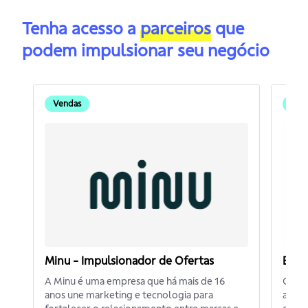
Tenha acesso a
parceiros
que
podem impulsionar seu negócio
Vendas
Ven
Minu - Impulsionador de Ofertas
BB P
A Minu é uma empresa que há mais de 16
O Ban
anos une marketing e tecnologia para
além 